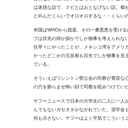
は迷惑な話で、クビとはおとなげない話。都から
と叫んだくらいでオロオロするな・・くらい
米国はWHOから脱退。その一番恩恵を受け
プは目先の得か損かでしか物事を考えられな
任早々にやったことが、メキシコ湾をアメリ
かったどこかの元首相も目先でしか物事を見
ている。
そういえばワシントン聖公会の司教が寛容な
の穴を膨らませ怖い顔で司教を睨みつけてい
ヤフーニュースで日本の大学生の二人に一人が
んでもないガセネタがながれていた。奨学金も
何も示さない。ヤフーはよく平気でこういう