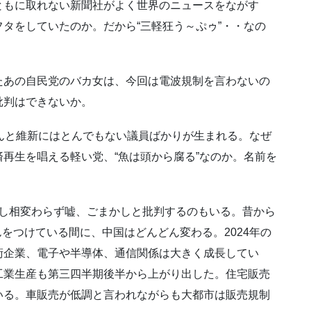
ともに取れない新聞社がよく世界のニュースをながす
タをしていたのか。だから“三軽狂う～ぷゥ”・・なの
たあの自民党のバカ女は、今回は電波規制を言わないの
批判はできないか。
んと維新にはとんでもない議員ばかりが生まれる。なぜ
再生を唱える軽い党、“魚は頭から腐る”なのか。名前を
しかし相変わらず嘘、ごまかしと批判するのもいる。昔から
をつけている間に、中国はどんどん変わる。2024年の
術企業、電子や半導体、通信関係は大きく成長してい
工業生産も第三四半期後半から上がり出した。住宅販売
いる。車販売が低調と言われながらも大都市は販売規制