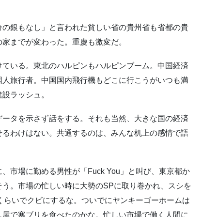
分の銀もなし」と言われた貧しい省の貴州省も省都の貴
の家までが変わった。重慶も激変だ。
けている。東北のハルピンもハルピンブーム。中国経済
国人旅行者。中国国内飛行機もどこに行こうがいつも満
建設ラッシュ。
データを示さず話をする。それも当然、大きな国の経済
せるわけはない。共通するのは、みんな机上の感情で語
市場に勤める男性が「Fuck You」と叫び、東京都か
そう。市場の忙しい時に大勢のSPに取り巻かれ、スシを
んだくらいでクビにするな。ついでにヤンキーゴーホームは
し屋で寒ブリを食べたのかな。忙しい市場で働く人間に