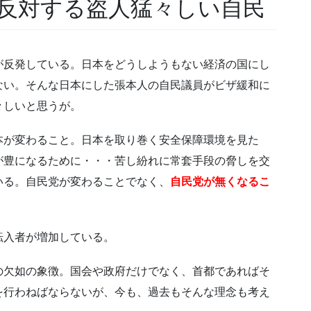
反対する盗人猛々しい自民
が反発している。日本をどうしようもない経済の国にし
ない。そんな日本にした張本人の自民議員がビザ緩和に
々しいと思うが。
本が変わること。日本を取り巻く安全保障環境を見た
が豊になるために・・・苦し紛れに常套手段の脅しを交
いる。自民党が変わることでなく、
自民党が無くなるこ
転入者が増加している。
の欠如の象徴。国会や政府だけでなく、首都であればそ
を行わねばならないが、今も、過去もそんな理念も考え