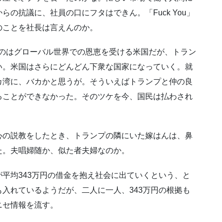
の抗議に、社員の口にフタはできん。「Fuck You」
のことを社長は言えんのか。
るのはグローバル世界での恩恵を受ける米国だが、トラン
い。米国はさらにどんどん下衆な国家になっていく。就
カ湾に、バカかと思うが。そういえばトランプと仲の良
ることができなかった。そのツケを今、国民は払わされ
心の説教をしたとき、トランプの隣にいた嫁はんは、鼻
た。夫唱婦随か、似た者夫婦なのか。
平均343万円の借金を抱え社会に出ていくという、と
入れているようだが、二人に一人、343万円の根拠も
ニセ情報を流す。