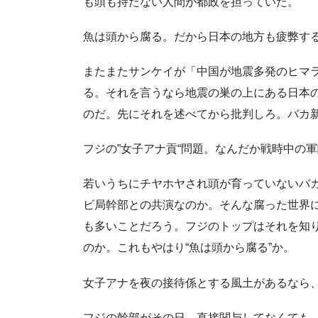
も頭も持たない人間が都政を担っていた。
魚は頭から腐る。だから日本の地方も疲弊す
またまたサンケイが「中国が地震多発のヒマ
る。それを言うなら地震の巣の上にある日本
のだ。先にそれを述べてから批判しろ。バカ
フジの”女子アナ貢“問題。なんだか戦時中の
若いうちにチヤホヤされ頭が育っていないバ
ビ局幹部との共演なのか。そんな腐った世界
も多いことだろう。フジのトップはそれを知
のか。これもやはり“魚は頭から腐る”か。
女子アナを夜の接待係とする風土があるなら
フジの幹部がその日、直接関与してなくても