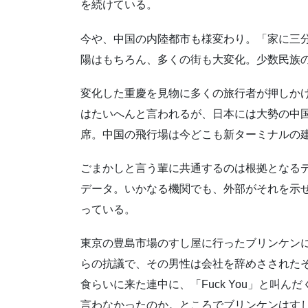
を続けている。
今や、中国の内陸都市も様変わり。「家に三
陽はもちろん、多くの街も大変化。少数民族
変化した重慶を見物に多くの旅行者が押しか
はたいへんと言われるが、日本には大勢の中
席。中国の飛行場は今どこも新ターミナルの
ごまかしと言う輩に共通するのは根拠となる
データ。いかなる機関でも、外部がそれを示
っている。
東京の豊島市場のすし屋に行ったブリンケンに、
らの抗議で、その男性は会社を辞めさされた
食らいに来た連中に、「Fuck You」と叫
言わなかったのか。ところでブリンケンはす