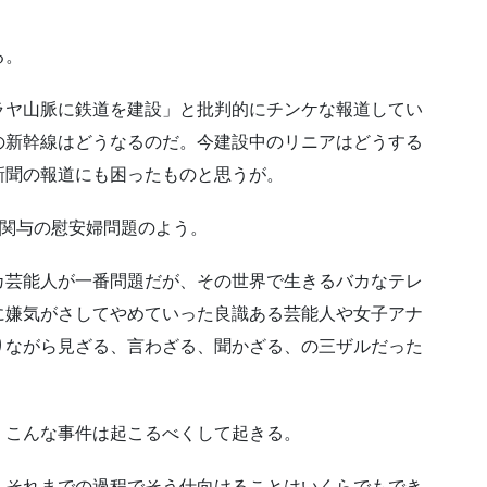
る。
ラヤ山脈に鉄道を建設」と批判的にチンケな報道してい
の新幹線はどうなるのだ。今建設中のリニアはどうする
新聞の報道にも困ったものと思うが。
軍関与の慰安婦問題のよう。
カ芸能人が一番問題だが、その世界で生きるバカなテレ
に嫌気がさしてやめていった良識ある芸能人や女子アナ
りながら見ざる、言わざる、聞かざる、の三ザルだった
、こんな事件は起こるべくして起きる。
、それまでの過程でそう仕向けることはいくらでもでき