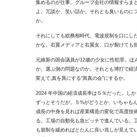
集めるのが仕事。グループ会社の情報すらま
よ。冗談か、笑い話か。それとも臭いものにフ
か。
それにしても総務相時代、電波規制を口にし
かな。右翼メディアと右翼女、口が裂けても
元維新の国会議員が12歳の少女に性犯罪。ほ
か。選ぶ側の問題なのか。それとも博打で経済
変えて,真を異にする“異真の会”にするか。
2024 年中国の経済成長率は５％だった。
ずっとそうだが。５%がどうとか、いちゃもん
成長の中身を見れば産業構造の変化で高度技
る。工場の自動化も急ピッチで進んでいる。
も規制を緩めればとたんに良い兆しが見えて